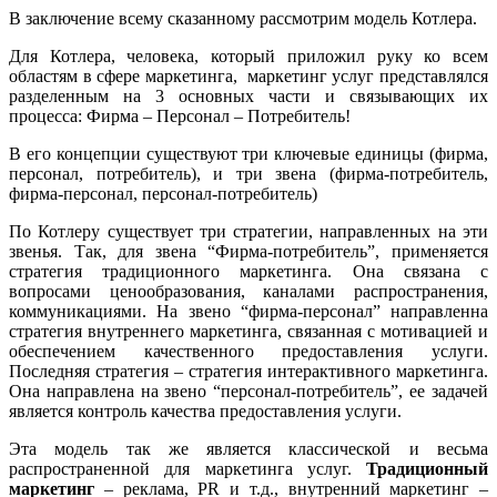
В заключение всему сказанному рассмотрим модель Котлера.
Для Котлера, человека, который приложил руку ко всем
областям в сфере маркетинга, маркетинг услуг представлялся
разделенным на 3 основных части и связывающих их
процесса: Фирма – Персонал – Потребитель!
В его концепции существуют три ключевые единицы (фирма,
персонал, потребитель), и три звена (фирма-потребитель,
фирма-персонал, персонал-потребитель)
По Котлеру существует три стратегии, направленных на эти
звенья. Так, для звена “Фирма-потребитель”, применяется
стратегия традиционного маркетинга. Она связана с
вопросами ценообразования, каналами распространения,
коммуникациями. На звено “фирма-персонал” направленна
стратегия внутреннего маркетинга, связанная с мотивацией и
обеспечением качественного предоставления услуги.
Последняя стратегия – стратегия интерактивного маркетинга.
Она направлена на звено “персонал-потребитель”, ее задачей
является контроль качества предоставления услуги.
Эта модель так же является классической и весьма
распространенной для маркетинга услуг.
Традиционный
маркетинг
– реклама, PR и т.д., внутренний маркетинг –