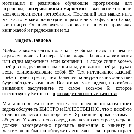
мотивация и различные обучающие программны для
персонала,
интерактивный маркетинг
– выявление степени
удовлетворенности потребителя. Последний вид маркетинга
мы часто можем наблюдать в различных кафе, спортбарах,
гостиницах. Он проявляется в опросах и анкетах, проверках
книг жалоб и предложений и т.д.
Модель Лавлока
Модель Лавлока
очень полезна в учебных целях и в чем то
отражает модель Битнера. Итак, лодка Лавлока – компания
или отдел маркетинга этой компании. В лодке сидит восемь
гребцов под руководством капитана, у каждого гребца в руках
весла, олицетворяющие собой 8P. Чем интенсивнее каждый
гребец будет грести, тем большей конкурентоспособностью
будет обладать компания. Все это мы уже видели, но особого
внимания заслуживате то самое восьмое P, которое
отсутствует у Битнера –
производительность и качество
.
Мы много знаем о том, что часто перед персоналом стоит
задача обслужить БЫСТРО и КАЧЕСТВЕННО, что в какой-то
степени является противоречием. Ярчайший пример этому –
общепит. У контактного сотрудника возникает стресс, ведь он
должен одновременно проявить внимание к клиенту и
максимально быстро обслужить его. Здесь свою роль играет