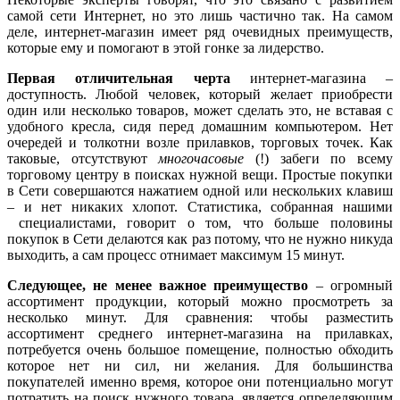
самой сети Интернет, но это лишь частично так. На самом
деле, интернет-магазин имеет ряд очевидных преимуществ,
которые ему и помогают в этой гонке за лидерство.
Первая отличительная черта
интернет-магазина –
доступность. Любой человек, который желает приобрести
один или несколько товаров, может сделать это, не вставая с
удобного кресла, сидя перед домашним компьютером. Нет
очередей и толкотни возле прилавков, торговых точек. Как
таковые, отсутствуют
многочасовые
(!) забеги по всему
торговому центру в поисках нужной вещи. Простые покупки
в Сети совершаются нажатием одной или нескольких клавиш
– и нет никаких хлопот. Статистика, собранная нашими
специалистами, говорит о том, что больше половины
покупок в Сети делаются как раз потому, что не нужно никуда
выходить, а сам процесс отнимает максимум 15 минут.
Следующее, не менее важное преимущество
– огромный
ассортимент продукции, который можно просмотреть за
несколько минут. Для сравнения: чтобы разместить
ассортимент среднего интернет-магазина на прилавках,
потребуется очень большое помещение, полностью обходить
которое нет ни сил, ни желания. Для большинства
покупателей именно время, которое они потенциально могут
потратить на поиск нужного товара, является определяющим