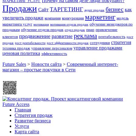
Почему на самом деле люди покупают?
МАРКЕТИНГ УСЛУГ
Продажи
бизнес
ТАРГЕТИНГ
Сайт
как
аудит продаж
маркетинг
увеличить продажи
компания
конкуренция
модель
маркетинга услуг
обучение менеджеров по
мотивация
мотивация отдела продаж
продажам
обучение отдела продаж
пиар
привлечение
отдел продаж
реклама
продвижение
развитие
клиентов
рентабельность
рост
стратегия
сотрудники
продаж
рост рентабельности
рост эффективности продаж
управление продажами
техника продаж
управление персоналом
ценовая политика
эффективность
Future Sales
>
Новости сайта
>
Современный интернет-
магазин – простые покупки в Сети
Главная
Стратегия продаж
Развитие бизнеса
Услуги
Карта сайта