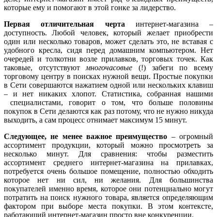
которые ему и помогают в этой гонке за лидерство.
Первая отличительная черта
интернет-магазина –
доступность. Любой человек, который желает приобрести
один или несколько товаров, может сделать это, не вставая с
удобного кресла, сидя перед домашним компьютером. Нет
очередей и толкотни возле прилавков, торговых точек. Как
таковые, отсутствуют
многочасовые
(!) забеги по всему
торговому центру в поисках нужной вещи. Простые покупки
в Сети совершаются нажатием одной или нескольких клавиш
– и нет никаких хлопот. Статистика, собранная нашими
специалистами, говорит о том, что больше половины
покупок в Сети делаются как раз потому, что не нужно никуда
выходить, а сам процесс отнимает максимум 15 минут.
Следующее, не менее важное преимущество
– огромный
ассортимент продукции, который можно просмотреть за
несколько минут. Для сравнения: чтобы разместить
ассортимент среднего интернет-магазина на прилавках,
потребуется очень большое помещение, полностью обходить
которое нет ни сил, ни желания. Для большинства
покупателей именно время, которое они потенциально могут
потратить на поиск нужного товара, является определяющим
фактором при выборе места покупки. В этом контексте,
работающий интернет-магазин просто вне конкуренции.