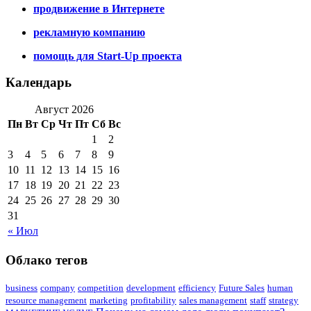
продвижение в Интернете
рекламную компанию
помощь для Start-Up проекта
Календарь
Август 2026
Пн
Вт
Ср
Чт
Пт
Сб
Вс
1
2
3
4
5
6
7
8
9
10
11
12
13
14
15
16
17
18
19
20
21
22
23
24
25
26
27
28
29
30
31
« Июл
Облако тегов
business
company
competition
development
efficiency
Future Sales
human
resource management
marketing
profitability
sales management
staff
strategy