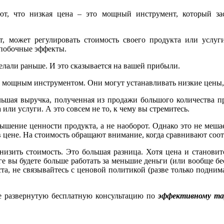
т, что низкая цена – это мощный инструмент, который зас
 может регулировать стоимость своего продукта или услуги.
 побочные эффекты.
делали раньше. И это сказывается на вашей прибыли.
ь мощным инструментом. Они могут устанавливать низкие цены,
ольшая выручка, полученная из продажи большого количества п
ли услуги. А это совсем не то, к чему вы стремитесь.
ышение ценности продукта, а не наоборот. Однако это не мешае
 в цене. На стоимость обращают внимание, когда сравнивают со
 снизить стоимость. Это большая разница. Хотя цена и станови
е вы будете больше работать за меньшие деньги (или вообще бес
ста, не связывайтесь с ценовой политикой (разве только подним
 развернутую бесплатную консультацию по
эффективному та