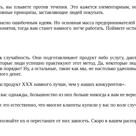
 вы плывете против течения. Это кажется элементарным, но
новные принципы, заставляющие людей покупать.
ласно ошибочным идеям. Но основная масса предпринимателей пр
понятия, тогда вам станет намного легче работать. Поймите и
к случайность. Они подготавливают продукт либо услугу, даю
оторые люди успешно практикуют этот метод. Да, некоторые люд
в порядке! Ну, а остальные, такие как мы, не настолько удачли
ого денег.
аш продукт ХХХ намного лучше, чем у наших конкурентов».
 вас однажды, большинство из них больше никогда к вам не верн
 это естественно, что многие клиенты купили у вас по воле случ
ознайте их и перестаньте от них зависеть. Скоро в вашем расп