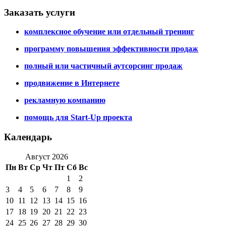
Заказать услуги
комплексное обучение или отдельный тренинг
программу повышения эффективности продаж
полный или частичный аутсорсинг продаж
продвижение в Интернете
рекламную компанию
помощь для Start-Up проекта
Календарь
Август 2026
Пн
Вт
Ср
Чт
Пт
Сб
Вс
1
2
3
4
5
6
7
8
9
10
11
12
13
14
15
16
17
18
19
20
21
22
23
24
25
26
27
28
29
30