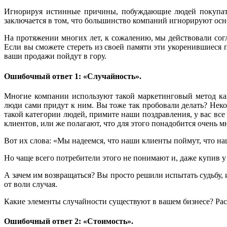
Игнорируя истинные причины, побуждающие людей покупать,
заключается в том, что большинство компаний игнорируют ос
На протяжении многих лет, к сожалению, мы действовали сог
Если вы сможете стереть из своей памяти эти укоренившиеся 
ваши продажи пойдут в гору.
Ошибочный ответ 1: «Случайность».
Многие компании используют такой маркетинговый метод ка
люди сами придут к ним. Вы тоже так пробовали делать? Нек
такой категории людей, примите наши поздравления, у вас все 
клиентов, или же полагают, что для этого понадобится очень мн
Вот их слова: «Мы надеемся, что наши клиенты поймут, что н
Но чаще всего потребители этого не понимают и, даже купив у
А зачем им возвращаться? Вы просто решили испытать судьбу, и
от воли случая.
Какие элементы случайности существуют в вашем бизнесе? Расп
Ошибочный ответ 2: «Стоимость».