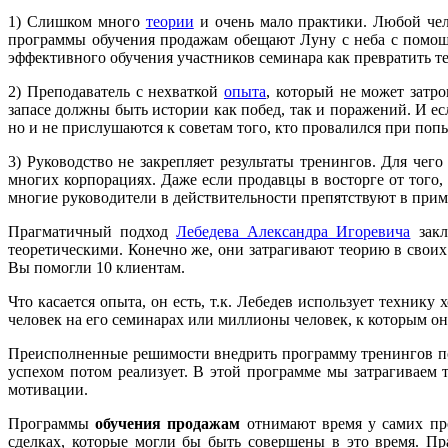
1) Слишком много
теории
и очень мало практики. Любой чело
программы обучения продажам обещают Луну с неба с помощь
эффективного обучения участников семинара как превратить т
2) Преподаватель с нехваткой
опыта
, который не может затр
запасе должны быть истории как побед, так и поражений. И ес
но и не прислушаются к советам того, кто провалился при попы
3) Руководство не закрепляет результаты тренингов. Для че
многих корпорациях. Даже если продавцы в восторге от того, 
многие руководители в действительности препятствуют в при
Прагматичный подход
Лебедева Александра Игоревича
закл
теоретическими. Конечно же, они затрагивают теорию в своих 
Вы помогли 10 клиентам.
Что касается опыта, он есть, т.к. Лебедев использует технику
человек на его семинарах или миллионы человек, к которым о
Преисполненные решимости внедрить программу тренингов по 
успехом потом реализует. В этой программе мы затрагиваем
мотивации.
Программы
обучения продажам
отнимают время у самих про
сделках, которые могли бы быть совершены в это время. Пр