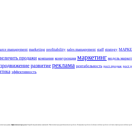
urce management
marketing
profitability
sales management
staff
strategy
МАРКЕ
маркетинг
увеличить продажи
компания
конкуренция
модель маркет
реклама
продвижение
развитие
рентабельность
рост продаж
рост 
итика
эффективность
учение продажам.
Эффективные продажи.
Разработка рекламных кампаний. Увеличение продаж.
Консалтинг продаж. Повышение продаж.Создание отдела продаж под ключ. Аутсорсинг отдела про