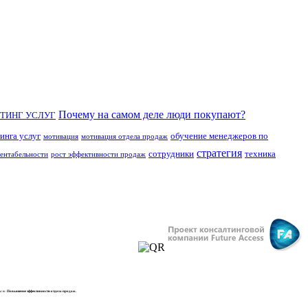
Почему на самом деле люди покупают?
ТИНГ УСЛУГ
инга услуг
обучение менеджеров по
мотивация
мотивация отдела продаж
стратегия
сотрудники
техника
рентабельности
рост эффективности продаж
даж.
Повышение эффективности отдела продаж.