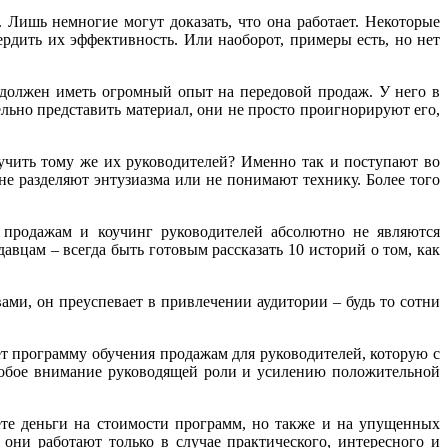
 Лишь немногие могут доказать, что она работает. Некоторые
дить их эффективность. Или наоборот, примеры есть, но нет
 должен иметь огромный опыт на передовой продаж. У него в
ельно представить материал, они не просто проигнорируют его,
бучить тому же их руководителей? Именно так и поступают во
 не разделяют энтузиазма или не понимают технику. Более того
 продажам и коучинг руководителей абсолютно не являются
авцам – всегда быть готовым рассказать 10 историй о том, как
овами, он преуспевает в привлечении аудитории – будь то сотни
т программу обучения продажам для руководителей, которую с
особое внимание руководящей роли и усилению положительной
ете деньги на стоимости программ, но также и на упущенных
они работают только в случае практического, интересного и