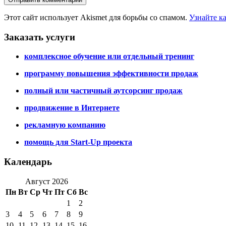
Этот сайт использует Akismet для борьбы со спамом.
Узнайте к
Заказать услуги
комплексное обучение или отдельный тренинг
программу повышения эффективности продаж
полный или частичный аутсорсинг продаж
продвижение в Интернете
рекламную компанию
помощь для Start-Up проекта
Календарь
Август 2026
Пн
Вт
Ср
Чт
Пт
Сб
Вс
1
2
3
4
5
6
7
8
9
10
11
12
13
14
15
16