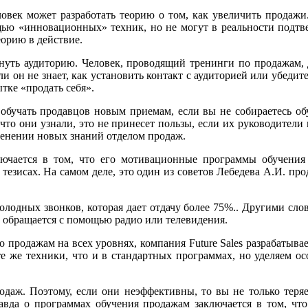
век может разработать теорию о том, как увеличить продажи.
ю «инновационных» техник, но не могут в реальности подтвер
еорию в действие.
онуть аудиторию. Человек, проводящий тренинги по продажам,
ли он не знает, как установить контакт с аудиторией или убедит
тке «продать себя».
го обучать продавцов новым приемам, если вы не собираетесь о
что они узнали, это не принесет пользы, если их руководители
менении новых знаний отделом продаж.
ючается в том, что его мотивационные программы обучения
тезисах. На самом деле, это один из советов Лебедева А.И. прод
 холодных звонков, которая дает отдачу более 75%.. Другими сл
н обращается с помощью радио или телевидения.
продажам на всех уровнях, компания Future Sales разрабатывае
 те же техники, что и в стандартных программах, но уделяем 
даж. Поэтому, если они неэффективны, то вы не только теря
авда о программах обучения продажам заключается в том, что 