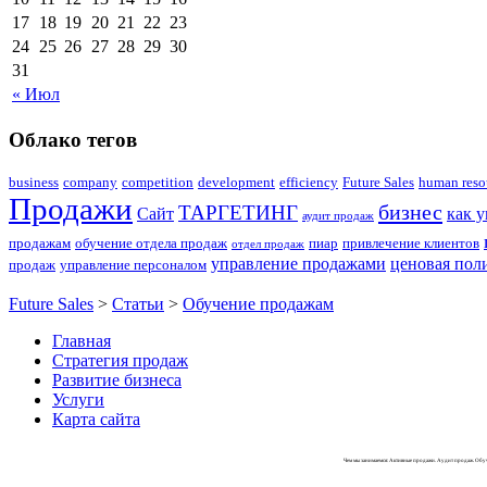
17
18
19
20
21
22
23
24
25
26
27
28
29
30
31
« Июл
Облако тегов
business
company
competition
development
efficiency
Future Sales
human reso
Продажи
бизнес
ТАРГЕТИНГ
Сайт
как 
аудит продаж
продажам
обучение отдела продаж
пиар
привлечение клиентов
отдел продаж
управление продажами
ценовая пол
продаж
управление персоналом
Future Sales
>
Статьи
>
Обучение продажам
Главная
Стратегия продаж
Развитие бизнеса
Услуги
Карта сайта
Чем мы занимаемся: Активные продажи. Аудит продаж. Об