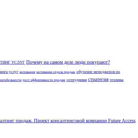
Почему на самом деле люди покупают?
ТИНГ УСЛУГ
инга услуг
обучение менеджеров по
мотивация
мотивация отдела продаж
стратегия
сотрудники
техника
рентабельности
рост эффективности продаж