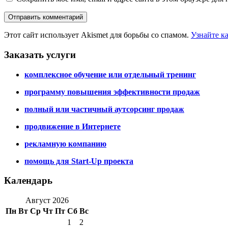
Этот сайт использует Akismet для борьбы со спамом.
Узнайте к
Заказать услуги
комплексное обучение или отдельный тренинг
программу повышения эффективности продаж
полный или частичный аутсорсинг продаж
продвижение в Интернете
рекламную компанию
помощь для Start-Up проекта
Календарь
Август 2026
Пн
Вт
Ср
Чт
Пт
Сб
Вс
1
2