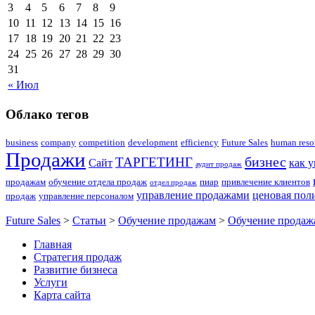
3
4
5
6
7
8
9
10
11
12
13
14
15
16
17
18
19
20
21
22
23
24
25
26
27
28
29
30
31
« Июл
Облако тегов
business
company
competition
development
efficiency
Future Sales
human reso
Продажи
бизнес
ТАРГЕТИНГ
Сайт
как 
аудит продаж
продажам
обучение отдела продаж
пиар
привлечение клиентов
отдел продаж
управление продажами
ценовая пол
продаж
управление персоналом
Future Sales
>
Статьи
>
Обучение продажам
>
Обучение продаж
Главная
Стратегия продаж
Развитие бизнеса
Услуги
Карта сайта