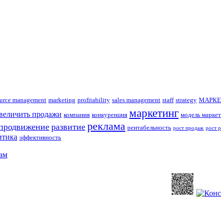
urce management
marketing
profitability
sales management
staff
strategy
МАРКЕ
маркетинг
увеличить продажи
компания
конкуренция
модель маркет
реклама
продвижение
развитие
рентабельность
рост продаж
рост 
итика
эффективность
ам