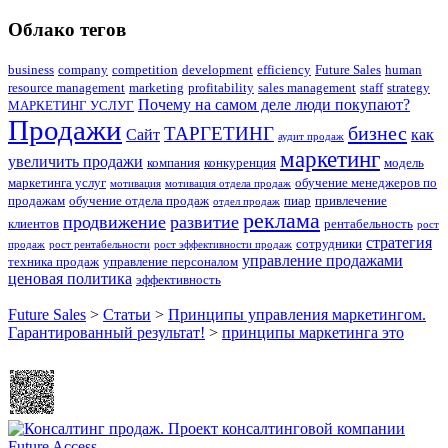
Облако тегов
business
company
competition
development
efficiency
Future Sales
human
resource management
marketing
profitability
sales management
staff
strategy
Почему на самом деле люди покупают?
МАРКЕТИНГ УСЛУГ
Продажи
бизнес
ТАРГЕТИНГ
Сайт
как
аудит продаж
маркетинг
увеличить продажи
компания
конкуренция
модель
маркетинга услуг
обучение менеджеров по
мотивация
мотивация отдела продаж
продажам
обучение отдела продаж
пиар
привлечение
отдел продаж
реклама
продвижение
развитие
клиентов
рентабельность
рост
стратегия
сотрудники
продаж
рост рентабельности
рост эффективности продаж
управление продажами
техника продаж
управление персоналом
ценовая политика
эффективность
Future Sales
>
Статьи
>
Принципы управления маркетингом.
Гарантированный результат!
>
принципы маркетинга это