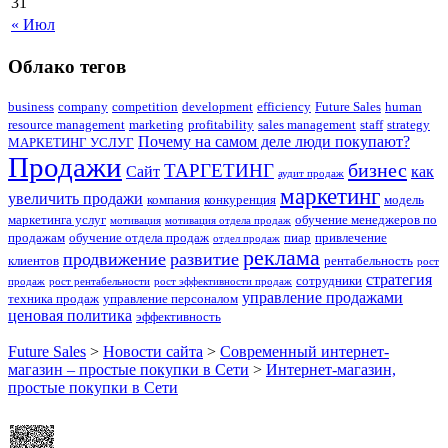
31
« Июл
Облако тегов
business
company
competition
development
efficiency
Future Sales
human
resource management
marketing
profitability
sales management
staff
strategy
Почему на самом деле люди покупают?
МАРКЕТИНГ УСЛУГ
Продажи
бизнес
ТАРГЕТИНГ
Сайт
как
аудит продаж
маркетинг
увеличить продажи
компания
конкуренция
модель
маркетинга услуг
обучение менеджеров по
мотивация
мотивация отдела продаж
продажам
обучение отдела продаж
пиар
привлечение
отдел продаж
реклама
продвижение
развитие
клиентов
рентабельность
рост
стратегия
сотрудники
продаж
рост рентабельности
рост эффективности продаж
управление продажами
техника продаж
управление персоналом
ценовая политика
эффективность
Future Sales
>
Новости сайта
>
Современный интернет-
магазин – простые покупки в Сети
>
Интернет-магазин,
простые покупки в Сети