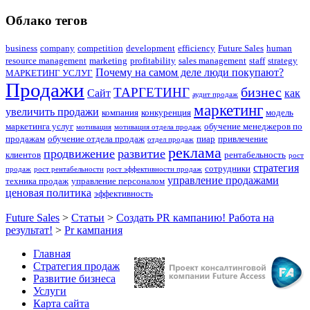
Облако тегов
business
company
competition
development
efficiency
Future Sales
human
resource management
marketing
profitability
sales management
staff
strategy
Почему на самом деле люди покупают?
МАРКЕТИНГ УСЛУГ
Продажи
бизнес
ТАРГЕТИНГ
Сайт
как
аудит продаж
маркетинг
увеличить продажи
компания
конкуренция
модель
маркетинга услуг
обучение менеджеров по
мотивация
мотивация отдела продаж
продажам
обучение отдела продаж
пиар
привлечение
отдел продаж
реклама
продвижение
развитие
клиентов
рентабельность
рост
стратегия
сотрудники
продаж
рост рентабельности
рост эффективности продаж
управление продажами
техника продаж
управление персоналом
ценовая политика
эффективность
Future Sales
>
Статьи
>
Создать PR кампанию! Работа на
результат!
>
Pr кампания
Главная
Стратегия продаж
Развитие бизнеса
Услуги
Карта сайта