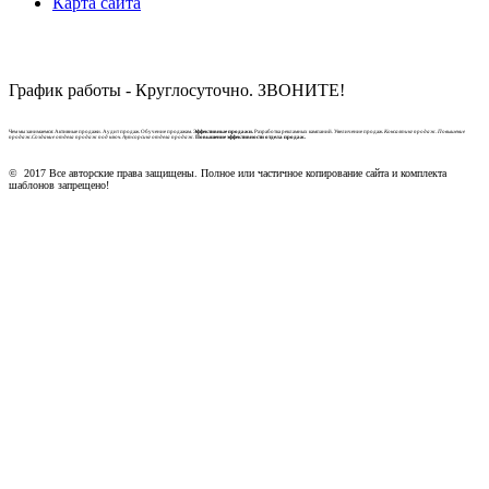
Карта сайта
График работы - Круглосуточно. ЗВОНИТЕ!
Чем мы занимаемся: Активные продажи. Аудит продаж. Обучение продажам.
Эффективные продажи.
Разработка рекламных кампаний. Увеличение продаж.
Консалтинг продаж. Повышение
продаж.Создание отдела продаж под ключ. Аутсорсинг отдела продаж.
Повышение эффективности отдела продаж.
© 2017 Все авторские права защищены. Полное или частичное копирование сайта и комплекта
шаблонов запрещено!