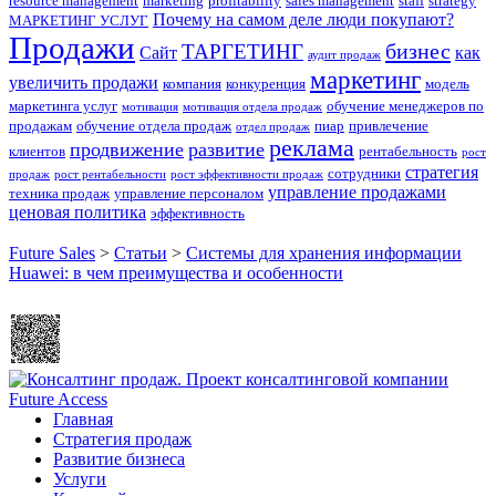
resource management
marketing
profitability
sales management
staff
strategy
Почему на самом деле люди покупают?
МАРКЕТИНГ УСЛУГ
Продажи
бизнес
ТАРГЕТИНГ
Сайт
как
аудит продаж
маркетинг
увеличить продажи
компания
конкуренция
модель
маркетинга услуг
обучение менеджеров по
мотивация
мотивация отдела продаж
продажам
обучение отдела продаж
пиар
привлечение
отдел продаж
реклама
продвижение
развитие
клиентов
рентабельность
рост
стратегия
сотрудники
продаж
рост рентабельности
рост эффективности продаж
управление продажами
техника продаж
управление персоналом
ценовая политика
эффективность
Future Sales
>
Статьи
>
Системы для хранения информации
Huawei: в чем преимущества и особенности
Главная
Стратегия продаж
Развитие бизнеса
Услуги