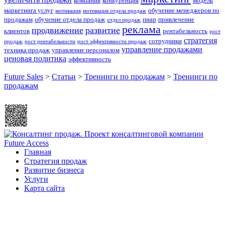
компания
конкуренция
модель
маркетинга услуг
обучение менеджеров по
мотивация
мотивация отдела продаж
продажам
обучение отдела продаж
пиар
привлечение
отдел продаж
реклама
продвижение
развитие
клиентов
рентабельность
рост
стратегия
сотрудники
продаж
рост рентабельности
рост эффективности продаж
управление продажами
техника продаж
управление персоналом
ценовая политика
эффективность
Future Sales
>
Статьи
>
Тренинги по продажам
>
Тренинги по
продажам
Главная
Стратегия продаж
Развитие бизнеса
Услуги
Карта сайта