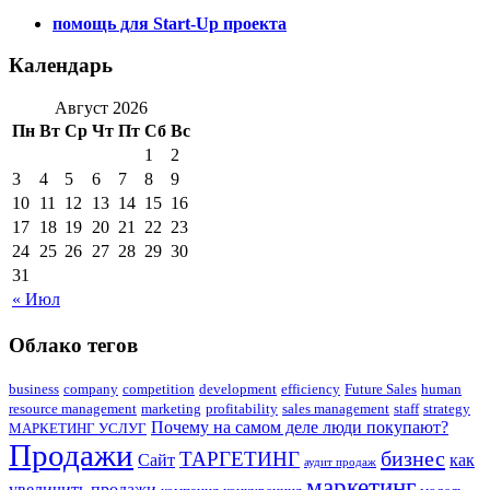
помощь для Start-Up проекта
Календарь
Август 2026
Пн
Вт
Ср
Чт
Пт
Сб
Вс
1
2
3
4
5
6
7
8
9
10
11
12
13
14
15
16
17
18
19
20
21
22
23
24
25
26
27
28
29
30
31
« Июл
Облако тегов
business
company
competition
development
efficiency
Future Sales
human
resource management
marketing
profitability
sales management
staff
strategy
Почему на самом деле люди покупают?
МАРКЕТИНГ УСЛУГ
Продажи
бизнес
ТАРГЕТИНГ
Сайт
как
аудит продаж
маркетинг
увеличить продажи