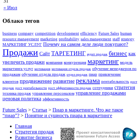
31
« Июл
Облако тегов
business
company
competition
development
efficiency
Future Sales
human
resource management
marketing
profitability
sales management
staff
strategy
Почему на самом деле люди покупают?
МАРКЕТИНГ УСЛУГ
Продажи
бизнес
ТАРГЕТИНГ
Сайт
как
аудит продаж
маркетинг
увеличить продажи
компания
конкуренция
модель
маркетинга услуг
обучение менеджеров по
мотивация
мотивация отдела продаж
продажам
обучение отдела продаж
пиар
привлечение
отдел продаж
реклама
продвижение
развитие
клиентов
рентабельность
рост
стратегия
сотрудники
продаж
рост рентабельности
рост эффективности продаж
управление продажами
техника продаж
управление персоналом
ценовая политика
эффективность
Future Sales
>
Статьи
>
Пиар в маркетинге. Что же такое
“пиар”?
>
Понятие и сущность пиара в маркетинге
Главная
Стратегия продаж
Развитие бизнеса