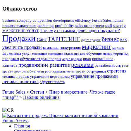
Облако тегов
business
company
competition
development
efficiency
Future Sales
human
resource management
marketing
profitability
sales management
staff
strategy
Почему на самом деле люди покупают?
МАРКЕТИНГ УСЛУГ
Продажи
бизнес
ТАРГЕТИНГ
Сайт
как
аудит продаж
маркетинг
увеличить продажи
компания
конкуренция
модель
маркетинга услуг
обучение менеджеров по
мотивация
мотивация отдела продаж
продажам
обучение отдела продаж
пиар
привлечение
отдел продаж
реклама
продвижение
развитие
клиентов
рентабельность
рост
стратегия
сотрудники
продаж
рост рентабельности
рост эффективности продаж
управление продажами
техника продаж
управление персоналом
ценовая политика
эффективность
Future Sales
>
Статьи
>
Пиар в маркетинге. Что же такое
“пиар”?
>
Паблик рилейшнз
Главная