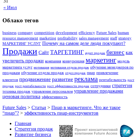
31
« Июл
Облако тегов
business
company
competition
development
efficiency
Future Sales
human
resource management
marketing
profitability
sales management
staff
strategy
Почему на самом деле люди покупают?
МАРКЕТИНГ УСЛУГ
Продажи
бизнес
ТАРГЕТИНГ
Сайт
как
аудит продаж
маркетинг
увеличить продажи
компания
конкуренция
модель
маркетинга услуг
обучение менеджеров по
мотивация
мотивация отдела продаж
продажам
обучение отдела продаж
пиар
привлечение
отдел продаж
реклама
продвижение
развитие
клиентов
рентабельность
рост
стратегия
сотрудники
продаж
рост рентабельности
рост эффективности продаж
управление продажами
техника продаж
управление персоналом
ценовая политика
эффективность
Future Sales
>
Статьи
>
Пиар в маркетинге. Что же такое
“пиар”?
>
эффективность пиар-инструментов
Главная
Стратегия продаж
Развитие бизнеса