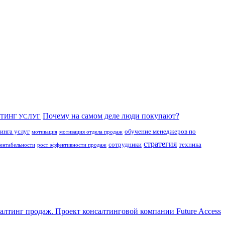
Почему на самом деле люди покупают?
ТИНГ УСЛУГ
инга услуг
обучение менеджеров по
мотивация
мотивация отдела продаж
стратегия
сотрудники
техника
рентабельности
рост эффективности продаж