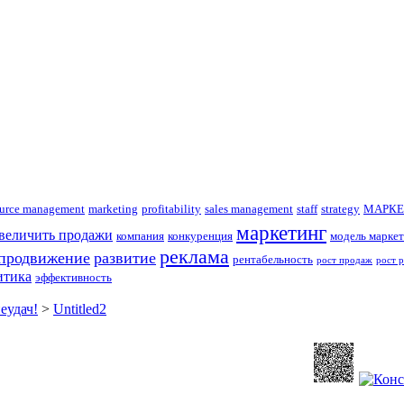
urce management
marketing
profitability
sales management
staff
strategy
МАРКЕ
маркетинг
увеличить продажи
компания
конкуренция
модель маркет
реклама
продвижение
развитие
рентабельность
рост продаж
рост 
итика
эффективность
еудач!
>
Untitled2