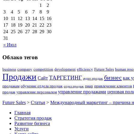
1
2
3
4
5
6
7
8
9
10
11
12
13
14
15
16
17
18
19
20
21
22
23
24
25
26
27
28
29
30
31
« Июл
Облако тегов
business
company
competition
development
efficiency
Future Sales
human reso
Продажи
бизнес
ТАРГЕТИНГ
Сайт
как 
аудит продаж
продажам
обучение отдела продаж
пиар
привлечение клиентов
отдел продаж
управление продажами
ценовая пол
продаж
управление персоналом
Future Sales
>
Статьи
>
Международный маркетинг – причина н
Главная
Стратегия продаж
Развитие бизнеса
Услуги