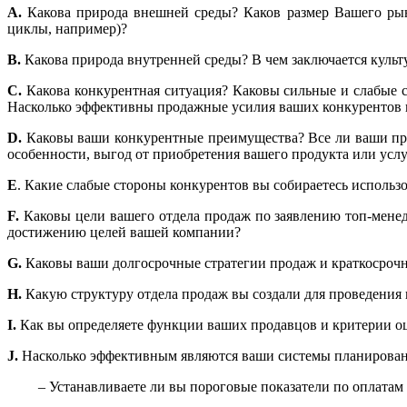
А.
Какова природа внешней среды? Каков размер Вашего рын
циклы, например)?
В.
Какова природа внутренней среды? В чем заключается культ
С.
Какова конкурентная ситуация? Каковы сильные и слабые 
Насколько эффективны продажные усилия ваших конкурентов и
D.
Каковы ваши конкурентные преимущества? Все ли ваши пр
особенности, выгод от приобретения вашего продукта или усл
E
. Какие слабые стороны конкурентов вы собираетесь использ
F.
Каковы цели вашего отдела продаж по заявлению топ-менед
достижению целей вашей компании?
G.
Каковы ваши долгосрочные стратегии продаж и краткосрочн
H.
Какую структуру отдела продаж вы создали для проведения 
I.
Как вы определяете функции ваших продавцов и критерии оц
J.
Насколько эффективным являются ваши системы планировани
– Устанавливаете ли вы пороговые показатели по оплатам