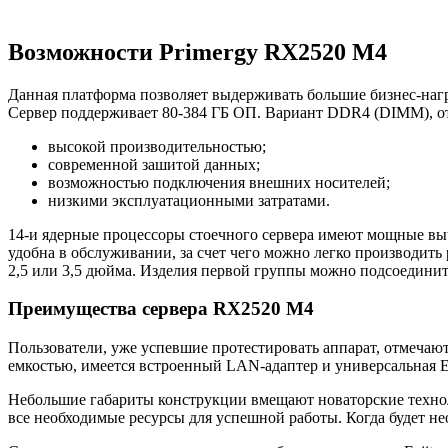
Возможности Primergy RX2520 M4
Данная платформа позволяет выдерживать большие бизнес-нагру
Сервер поддерживает 80-384 ГБ ОП. Вариант DDR4 (DIMM), о
высокой производительностью;
современной зашитой данных;
возможностью подключения внешних носителей;
низкими эксплуатационными затратами.
14-и ядерные процессоры стоечного сервера имеют мощные выч
удобна в обслуживании, за счет чего можно легко производить
2,5 или 3,5 дюйма. Изделия первой группы можно подсоединить 
Преимущества сервера RX2520 M4
Пользователи, уже успевшие протестировать аппарат, отмечают
емкостью, имеется встроенный LAN-адаптер и универсальная Et
Небольшие габариты конструкции вмещают новаторские технол
все необходимые ресурсы для успешной работы. Когда будет н