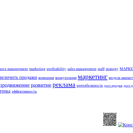
urce management
marketing
profitability
sales management
staff
strategy
МАРКЕ
маркетинг
увеличить продажи
компания
конкуренция
модель маркет
реклама
продвижение
развитие
рентабельность
рост продаж
рост 
итика
эффективность