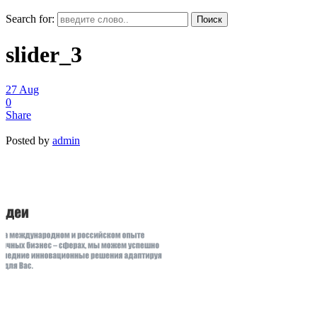
Search for:
slider_3
27
Aug
0
Share
Posted by
admin