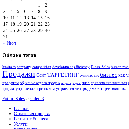
1
2
3
4
5
6
7
8
9
10
11
12
13
14
15
16
17
18
19
20
21
22
23
24
25
26
27
28
29
30
31
« Июл
Облако тегов
business
company
competition
development
efficiency
Future Sales
human reso
Продажи
бизнес
ТАРГЕТИНГ
Сайт
как 
аудит продаж
продажам
обучение отдела продаж
пиар
привлечение клиентов
отдел продаж
управление продажами
ценовая пол
продаж
управление персоналом
Future Sales
>
slider_3
Главная
Стратегия продаж
Развитие бизнеса
Услуги