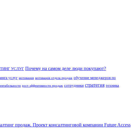
Почему на самом деле люди покупают?
ТИНГ УСЛУГ
инга услуг
обучение менеджеров по
мотивация
мотивация отдела продаж
стратегия
сотрудники
техника
рентабельности
рост эффективности продаж