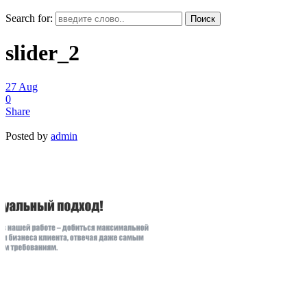
Search for:
slider_2
27
Aug
0
Share
Posted by
admin