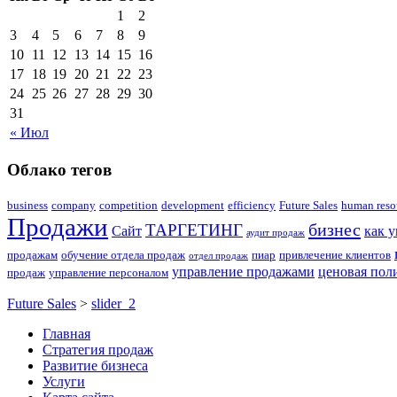
1
2
3
4
5
6
7
8
9
10
11
12
13
14
15
16
17
18
19
20
21
22
23
24
25
26
27
28
29
30
31
« Июл
Облако тегов
business
company
competition
development
efficiency
Future Sales
human reso
Продажи
бизнес
ТАРГЕТИНГ
Сайт
как 
аудит продаж
продажам
обучение отдела продаж
пиар
привлечение клиентов
отдел продаж
управление продажами
ценовая пол
продаж
управление персоналом
Future Sales
>
slider_2
Главная
Стратегия продаж
Развитие бизнеса
Услуги