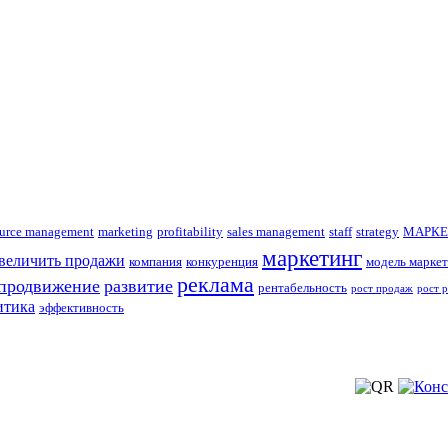
urce management
marketing
profitability
sales management
staff
strategy
МАРКЕ
маркетинг
увеличить продажи
компания
конкуренция
модель маркет
реклама
продвижение
развитие
рентабельность
рост продаж
рост 
итика
эффективность