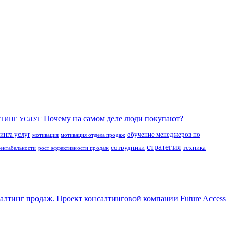
Почему на самом деле люди покупают?
ТИНГ УСЛУГ
инга услуг
обучение менеджеров по
мотивация
мотивация отдела продаж
стратегия
сотрудники
техника
рентабельности
рост эффективности продаж