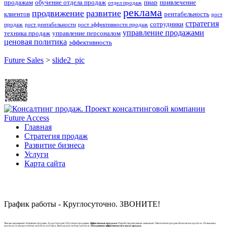
продажам
обучение отдела продаж
пиар
привлечение
отдел продаж
реклама
продвижение
развитие
клиентов
рентабельность
рост
стратегия
сотрудники
продаж
рост рентабельности
рост эффективности продаж
управление продажами
техника продаж
управление персоналом
ценовая политика
эффективность
Future Sales
>
slide2_pic
Главная
Стратегия продаж
Развитие бизнеса
Услуги
Карта сайта
График работы - Круглосуточно. ЗВОНИТЕ!
Чем мы занимаемся: Активные продажи. Аудит продаж. Обучение продажам.
Эффективные продажи.
Разработка рекламных кампаний. Увеличение продаж.
Консалтинг продаж. Повышение
продаж.Создание отдела продаж под ключ. Аутсорсинг отдела продаж.
Повышение эффективности отдела продаж.