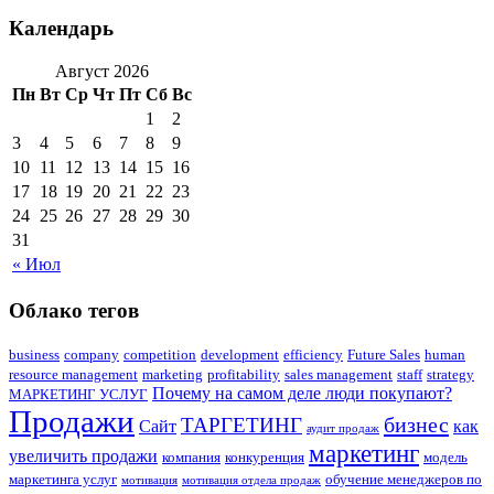
Календарь
Август 2026
Пн
Вт
Ср
Чт
Пт
Сб
Вс
1
2
3
4
5
6
7
8
9
10
11
12
13
14
15
16
17
18
19
20
21
22
23
24
25
26
27
28
29
30
31
« Июл
Облако тегов
business
company
competition
development
efficiency
Future Sales
human
resource management
marketing
profitability
sales management
staff
strategy
Почему на самом деле люди покупают?
МАРКЕТИНГ УСЛУГ
Продажи
бизнес
ТАРГЕТИНГ
Сайт
как
аудит продаж
маркетинг
увеличить продажи
компания
конкуренция
модель
маркетинга услуг
обучение менеджеров по
мотивация
мотивация отдела продаж