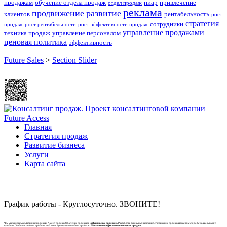
продажам
обучение отдела продаж
пиар
привлечение
отдел продаж
реклама
продвижение
развитие
клиентов
рентабельность
рост
стратегия
сотрудники
продаж
рост рентабельности
рост эффективности продаж
управление продажами
техника продаж
управление персоналом
ценовая политика
эффективность
Future Sales
>
Section Slider
Главная
Стратегия продаж
Развитие бизнеса
Услуги
Карта сайта
График работы - Круглосуточно. ЗВОНИТЕ!
Чем мы занимаемся: Активные продажи. Аудит продаж. Обучение продажам.
Эффективные продажи.
Разработка рекламных кампаний. Увеличение продаж.
Консалтинг продаж. Повышение
продаж.Создание отдела продаж под ключ. Аутсорсинг отдела продаж.
Повышение эффективности отдела продаж.