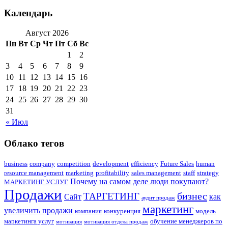
Календарь
Август 2026
Пн
Вт
Ср
Чт
Пт
Сб
Вс
1
2
3
4
5
6
7
8
9
10
11
12
13
14
15
16
17
18
19
20
21
22
23
24
25
26
27
28
29
30
31
« Июл
Облако тегов
business
company
competition
development
efficiency
Future Sales
human
resource management
marketing
profitability
sales management
staff
strategy
Почему на самом деле люди покупают?
МАРКЕТИНГ УСЛУГ
Продажи
бизнес
ТАРГЕТИНГ
Сайт
как
аудит продаж
маркетинг
увеличить продажи
компания
конкуренция
модель
маркетинга услуг
обучение менеджеров по
мотивация
мотивация отдела продаж