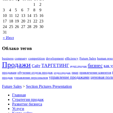
1
2
3
4
5
6
7
8
9
10
11
12
13
14
15
16
17
18
19
20
21
22
23
24
25
26
27
28
29
30
31
« Июл
Облако тегов
business
company
competition
development
efficiency
Future Sales
human reso
Продажи
бизнес
ТАРГЕТИНГ
Сайт
как 
аудит продаж
продажам
обучение отдела продаж
пиар
привлечение клиентов
отдел продаж
управление продажами
ценовая пол
продаж
управление персоналом
Future Sales
>
Section Pictures Presentation
Главная
Стратегия продаж
Развитие бизнеса
Услуги