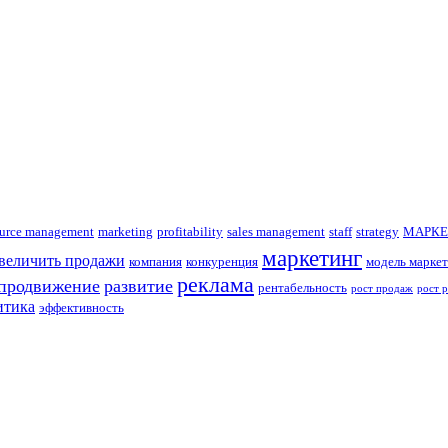
urce management
marketing
profitability
sales management
staff
strategy
МАРКЕ
маркетинг
увеличить продажи
компания
конкуренция
модель маркет
реклама
продвижение
развитие
рентабельность
рост продаж
рост 
итика
эффективность