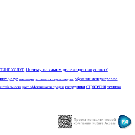
Почему на самом деле люди покупают?
ТИНГ УСЛУГ
инга услуг
обучение менеджеров по
мотивация
мотивация отдела продаж
стратегия
сотрудники
техника
рентабельности
рост эффективности продаж