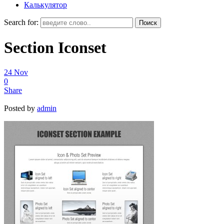
Калькулятор
Search for:
Section Iconset
24
Nov
0
Share
Posted by
admin