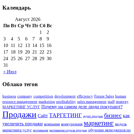
Календарь
Август 2026
Пн
Вт
Ср
Чт
Пт
Сб
Вс
1
2
3
4
5
6
7
8
9
10
11
12
13
14
15
16
17
18
19
20
21
22
23
24
25
26
27
28
29
30
31
« Июл
Облако тегов
business
company
competition
development
efficiency
Future Sales
human
resource management
marketing
profitability
sales management
staff
strategy
Почему на самом деле люди покупают?
МАРКЕТИНГ УСЛУГ
Продажи
бизнес
ТАРГЕТИНГ
Сайт
как
аудит продаж
маркетинг
увеличить продажи
компания
конкуренция
модель
маркетинга услуг
обучение менеджеров по
мотивация
мотивация отдела продаж