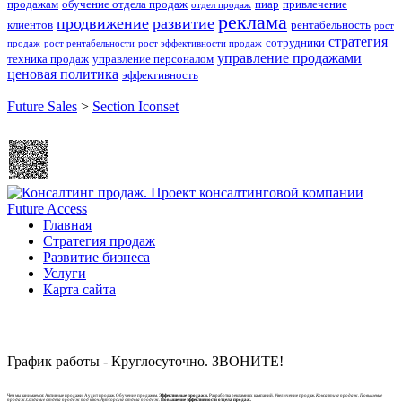
продажам
обучение отдела продаж
пиар
привлечение
отдел продаж
реклама
продвижение
развитие
клиентов
рентабельность
рост
стратегия
сотрудники
продаж
рост рентабельности
рост эффективности продаж
управление продажами
техника продаж
управление персоналом
ценовая политика
эффективность
Future Sales
>
Section Iconset
Главная
Стратегия продаж
Развитие бизнеса
Услуги
Карта сайта
График работы - Круглосуточно. ЗВОНИТЕ!
Чем мы занимаемся: Активные продажи. Аудит продаж. Обучение продажам.
Эффективные продажи.
Разработка рекламных кампаний. Увеличение продаж.
Консалтинг продаж. Повышение
продаж.Создание отдела продаж под ключ. Аутсорсинг отдела продаж.
Повышение эффективности отдела продаж.