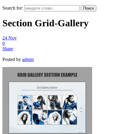
Search for:
Section Grid-Gallery
24
Nov
0
Share
Posted by
admin