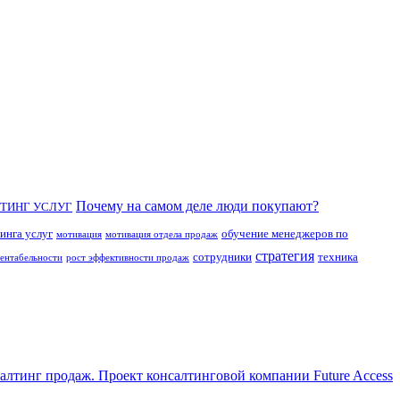
Почему на самом деле люди покупают?
ТИНГ УСЛУГ
инга услуг
обучение менеджеров по
мотивация
мотивация отдела продаж
стратегия
сотрудники
техника
рентабельности
рост эффективности продаж