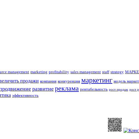
urce management
marketing
profitability
sales management
staff
strategy
МАРКЕ
маркетинг
увеличить продажи
компания
конкуренция
модель маркет
реклама
продвижение
развитие
рентабельность
рост продаж
рост 
итика
эффективность