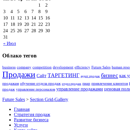
1
2
3
4
5
6
7
8
9
10
11
12
13
14
15
16
17
18
19
20
21
22
23
24
25
26
27
28
29
30
31
« Июл
Облако тегов
business
company
competition
development
efficiency
Future Sales
human reso
Продажи
бизнес
ТАРГЕТИНГ
Сайт
как 
аудит продаж
продажам
обучение отдела продаж
пиар
привлечение клиентов
отдел продаж
управление продажами
ценовая пол
продаж
управление персоналом
Future Sales
>
Section Grid-Gallery
Главная
Стратегия продаж
Развитие бизнеса
Услуги