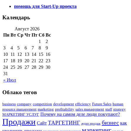
помощь для Start-Up проекта
Календарь
Август 2026
Пн
Вт
Ср
Чт
Пт
Сб
Вс
1
2
3
4
5
6
7
8
9
10
11
12
13
14
15
16
17
18
19
20
21
22
23
24
25
26
27
28
29
30
31
« Июл
Облако тегов
business
company
competition
development
efficiency
Future Sales
human
resource management
marketing
profitability
sales management
staff
strategy
Почему на самом деле люди покупают?
МАРКЕТИНГ УСЛУГ
Продажи
бизнес
ТАРГЕТИНГ
Сайт
как
аудит продаж
маркетинг
увеличить продажи