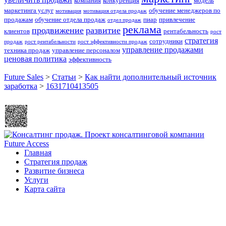
компания
конкуренция
модель
маркетинга услуг
обучение менеджеров по
мотивация
мотивация отдела продаж
продажам
обучение отдела продаж
пиар
привлечение
отдел продаж
реклама
продвижение
развитие
клиентов
рентабельность
рост
стратегия
сотрудники
продаж
рост рентабельности
рост эффективности продаж
управление продажами
техника продаж
управление персоналом
ценовая политика
эффективность
Future Sales
>
Статьи
>
Как найти дополнительный источник
заработка
>
1631710413505
Главная
Стратегия продаж
Развитие бизнеса
Услуги
Карта сайта