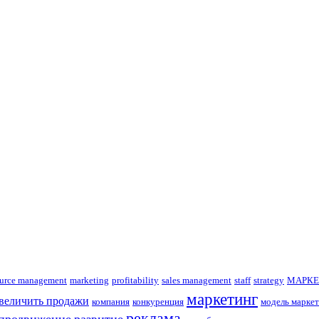
urce management
marketing
profitability
sales management
staff
strategy
МАРКЕ
маркетинг
увеличить продажи
компания
конкуренция
модель маркет
реклама
продвижение
развитие