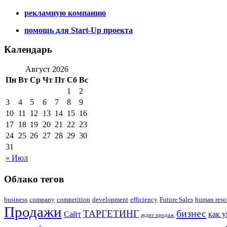
рекламную компанию
помощь для Start-Up проекта
Календарь
Август 2026
Пн
Вт
Ср
Чт
Пт
Сб
Вс
1
2
3
4
5
6
7
8
9
10
11
12
13
14
15
16
17
18
19
20
21
22
23
24
25
26
27
28
29
30
31
« Июл
Облако тегов
business
company
competition
development
efficiency
Future Sales
human reso
Продажи
бизнес
ТАРГЕТИНГ
Сайт
как 
аудит продаж