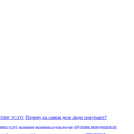
Почему на самом деле люди покупают?
ТИНГ УСЛУГ
инга услуг
обучение менеджеров по
мотивация
мотивация отдела продаж