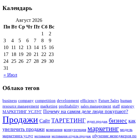
Календарь
Август 2026
Пн
Вт
Ср
Чт
Пт
Сб
Вс
1
2
3
4
5
6
7
8
9
10
11
12
13
14
15
16
17
18
19
20
21
22
23
24
25
26
27
28
29
30
31
« Июл
Облако тегов
business
company
competition
development
efficiency
Future Sales
human
resource management
marketing
profitability
sales management
staff
strategy
Почему на самом деле люди покупают?
МАРКЕТИНГ УСЛУГ
Продажи
бизнес
ТАРГЕТИНГ
Сайт
как
аудит продаж
маркетинг
увеличить продажи
компания
конкуренция
модель
маркетинга услуг
обучение менеджеров по
мотивация
мотивация отдела продаж