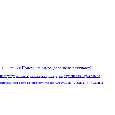
Почему на самом деле люди покупают?
ТИНГ УСЛУГ
инга услуг
обучение менеджеров по
мотивация
мотивация отдела продаж
стратегия
сотрудники
техника
рентабельности
рост эффективности продаж