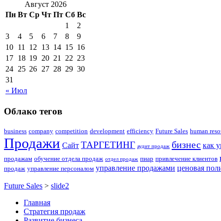
Август 2026
Пн
Вт
Ср
Чт
Пт
Сб
Вс
1
2
3
4
5
6
7
8
9
10
11
12
13
14
15
16
17
18
19
20
21
22
23
24
25
26
27
28
29
30
31
« Июл
Облако тегов
business
company
competition
development
efficiency
Future Sales
human reso
Продажи
бизнес
ТАРГЕТИНГ
Сайт
как 
аудит продаж
продажам
обучение отдела продаж
пиар
привлечение клиентов
отдел продаж
управление продажами
ценовая пол
продаж
управление персоналом
Future Sales
>
slide2
Главная
Стратегия продаж
Развитие бизнеса