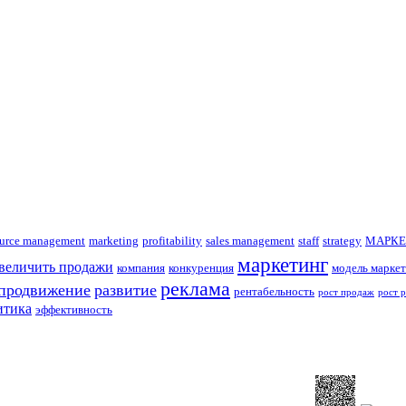
urce management
marketing
profitability
sales management
staff
strategy
МАРКЕ
маркетинг
увеличить продажи
компания
конкуренция
модель маркет
реклама
продвижение
развитие
рентабельность
рост продаж
рост 
итика
эффективность