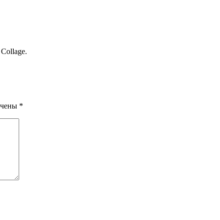
 Collage.
ечены
*