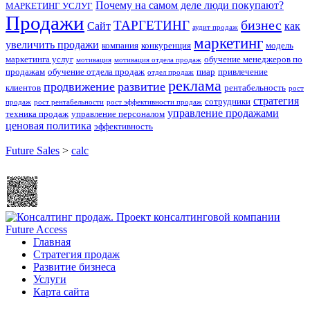
Почему на самом деле люди покупают?
МАРКЕТИНГ УСЛУГ
Продажи
бизнес
ТАРГЕТИНГ
Сайт
как
аудит продаж
маркетинг
увеличить продажи
компания
конкуренция
модель
маркетинга услуг
обучение менеджеров по
мотивация
мотивация отдела продаж
продажам
обучение отдела продаж
пиар
привлечение
отдел продаж
реклама
продвижение
развитие
клиентов
рентабельность
рост
стратегия
сотрудники
продаж
рост рентабельности
рост эффективности продаж
управление продажами
техника продаж
управление персоналом
ценовая политика
эффективность
Future Sales
>
calc
Главная
Стратегия продаж
Развитие бизнеса
Услуги
Карта сайта