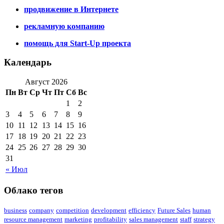
продвижение в Интернете
рекламную компанию
помощь для Start-Up проекта
Календарь
Август 2026
Пн
Вт
Ср
Чт
Пт
Сб
Вс
1
2
3
4
5
6
7
8
9
10
11
12
13
14
15
16
17
18
19
20
21
22
23
24
25
26
27
28
29
30
31
« Июл
Облако тегов
business
company
competition
development
efficiency
Future Sales
human
resource management
marketing
profitability
sales management
staff
strategy