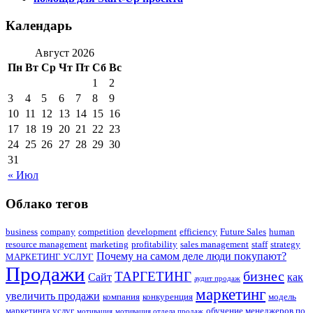
Календарь
Август 2026
Пн
Вт
Ср
Чт
Пт
Сб
Вс
1
2
3
4
5
6
7
8
9
10
11
12
13
14
15
16
17
18
19
20
21
22
23
24
25
26
27
28
29
30
31
« Июл
Облако тегов
business
company
competition
development
efficiency
Future Sales
human
resource management
marketing
profitability
sales management
staff
strategy
Почему на самом деле люди покупают?
МАРКЕТИНГ УСЛУГ
Продажи
бизнес
ТАРГЕТИНГ
Сайт
как
аудит продаж
маркетинг
увеличить продажи
компания
конкуренция
модель
маркетинга услуг
обучение менеджеров по
мотивация
мотивация отдела продаж