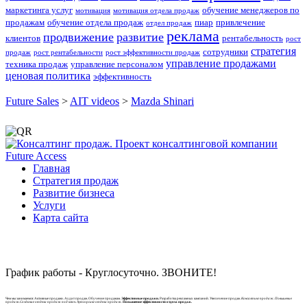
маркетинга услуг
обучение менеджеров по
мотивация
мотивация отдела продаж
продажам
обучение отдела продаж
пиар
привлечение
отдел продаж
реклама
продвижение
развитие
клиентов
рентабельность
рост
стратегия
сотрудники
продаж
рост рентабельности
рост эффективности продаж
управление продажами
техника продаж
управление персоналом
ценовая политика
эффективность
Future Sales
>
AIT videos
>
Mazda Shinari
Главная
Стратегия продаж
Развитие бизнеса
Услуги
Карта сайта
График работы - Круглосуточно. ЗВОНИТЕ!
Чем мы занимаемся: Активные продажи. Аудит продаж. Обучение продажам.
Эффективные продажи.
Разработка рекламных кампаний. Увеличение продаж.
Консалтинг продаж. Повышение
продаж.Создание отдела продаж под ключ. Аутсорсинг отдела продаж.
Повышение эффективности отдела продаж.