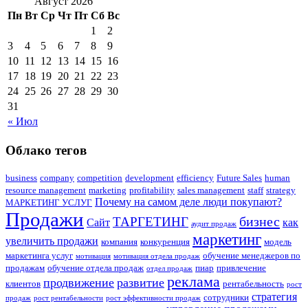
Август 2026
Пн
Вт
Ср
Чт
Пт
Сб
Вс
1
2
3
4
5
6
7
8
9
10
11
12
13
14
15
16
17
18
19
20
21
22
23
24
25
26
27
28
29
30
31
« Июл
Облако тегов
business
company
competition
development
efficiency
Future Sales
human
resource management
marketing
profitability
sales management
staff
strategy
Почему на самом деле люди покупают?
МАРКЕТИНГ УСЛУГ
Продажи
бизнес
ТАРГЕТИНГ
Сайт
как
аудит продаж
маркетинг
увеличить продажи
компания
конкуренция
модель
маркетинга услуг
обучение менеджеров по
мотивация
мотивация отдела продаж
продажам
обучение отдела продаж
пиар
привлечение
отдел продаж
реклама
продвижение
развитие
клиентов
рентабельность
рост
стратегия
сотрудники
продаж
рост рентабельности
рост эффективности продаж