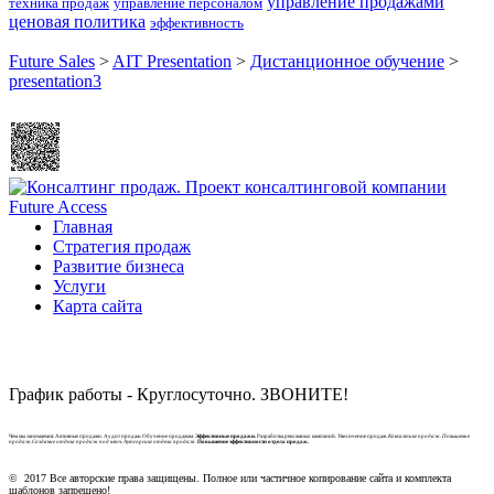
управление продажами
техника продаж
управление персоналом
ценовая политика
эффективность
Future Sales
>
AIT Presentation
>
Дистанционное обучение
>
presentation3
Главная
Стратегия продаж
Развитие бизнеса
Услуги
Карта сайта
График работы - Круглосуточно. ЗВОНИТЕ!
Чем мы занимаемся: Активные продажи. Аудит продаж. Обучение продажам.
Эффективные продажи.
Разработка рекламных кампаний. Увеличение продаж.
Консалтинг продаж. Повышение
продаж.Создание отдела продаж под ключ. Аутсорсинг отдела продаж.
Повышение эффективности отдела продаж.
© 2017 Все авторские права защищены. Полное или частичное копирование сайта и комплекта
шаблонов запрещено!