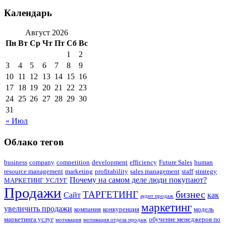
Календарь
Август 2026
Пн
Вт
Ср
Чт
Пт
Сб
Вс
1
2
3
4
5
6
7
8
9
10
11
12
13
14
15
16
17
18
19
20
21
22
23
24
25
26
27
28
29
30
31
« Июл
Облако тегов
business
company
competition
development
efficiency
Future Sales
human
resource management
marketing
profitability
sales management
staff
strategy
Почему на самом деле люди покупают?
МАРКЕТИНГ УСЛУГ
Продажи
бизнес
ТАРГЕТИНГ
Сайт
как
аудит продаж
маркетинг
увеличить продажи
компания
конкуренция
модель
маркетинга услуг
обучение менеджеров по
мотивация
мотивация отдела продаж