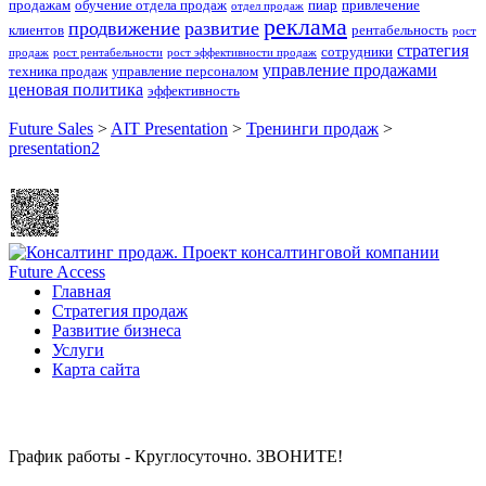
продажам
обучение отдела продаж
пиар
привлечение
отдел продаж
реклама
продвижение
развитие
клиентов
рентабельность
рост
стратегия
сотрудники
продаж
рост рентабельности
рост эффективности продаж
управление продажами
техника продаж
управление персоналом
ценовая политика
эффективность
Future Sales
>
AIT Presentation
>
Тренинги продаж
>
presentation2
Главная
Стратегия продаж
Развитие бизнеса
Услуги
Карта сайта
График работы - Круглосуточно. ЗВОНИТЕ!