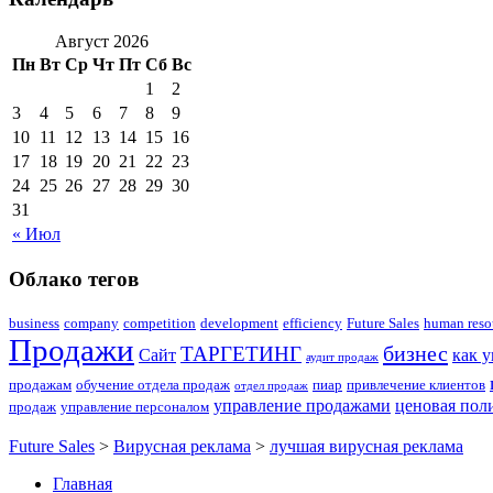
Август 2026
Пн
Вт
Ср
Чт
Пт
Сб
Вс
1
2
3
4
5
6
7
8
9
10
11
12
13
14
15
16
17
18
19
20
21
22
23
24
25
26
27
28
29
30
31
« Июл
Облако тегов
business
company
competition
development
efficiency
Future Sales
human reso
Продажи
бизнес
ТАРГЕТИНГ
Сайт
как 
аудит продаж
продажам
обучение отдела продаж
пиар
привлечение клиентов
отдел продаж
управление продажами
ценовая пол
продаж
управление персоналом
Future Sales
>
Вирусная реклама
>
лучшая вирусная реклама
Главная