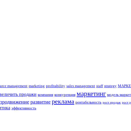
urce management
marketing
profitability
sales management
staff
strategy
МАРКЕ
маркетинг
увеличить продажи
компания
конкуренция
модель маркет
реклама
продвижение
развитие
рентабельность
рост продаж
рост 
итика
эффективность