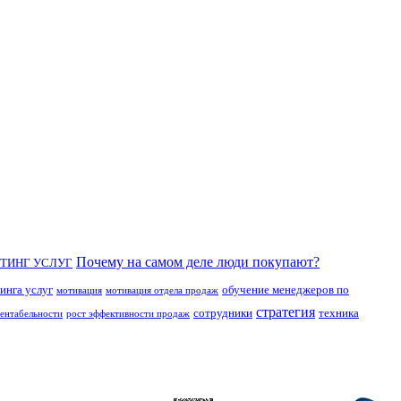
Почему на самом деле люди покупают?
ТИНГ УСЛУГ
инга услуг
обучение менеджеров по
мотивация
мотивация отдела продаж
стратегия
сотрудники
техника
рентабельности
рост эффективности продаж