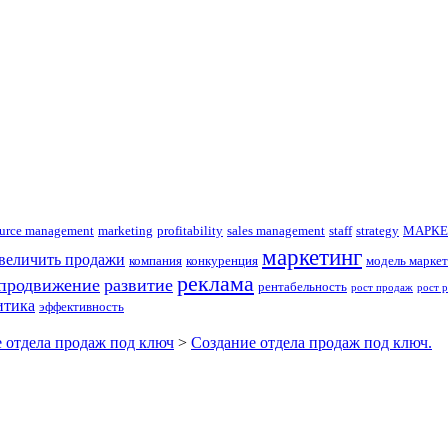
urce management
marketing
profitability
sales management
staff
strategy
МАРКЕ
маркетинг
увеличить продажи
компания
конкуренция
модель маркет
реклама
продвижение
развитие
рентабельность
рост продаж
рост 
итика
эффективность
 отдела продаж под ключ
>
Создание отдела продаж под ключ.