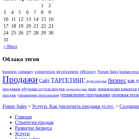
1
2
3
4
5
6
7
8
9
10
11
12
13
14
15
16
17
18
19
20
21
22
23
24
25
26
27
28
29
30
31
« Июл
Облако тегов
business
company
competition
development
efficiency
Future Sales
human reso
Продажи
бизнес
ТАРГЕТИНГ
Сайт
как 
аудит продаж
продажам
обучение отдела продаж
пиар
привлечение клиентов
отдел продаж
управление продажами
ценовая пол
продаж
управление персоналом
Future Sales
>
Услуги. Как увеличить продажи услуг.
>
Создание
Главная
Стратегия продаж
Развитие бизнеса
Услуги