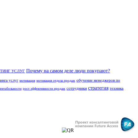
Почему на самом деле люди покупают?
ТИНГ УСЛУГ
инга услуг
обучение менеджеров по
мотивация
мотивация отдела продаж
стратегия
сотрудники
техника
рентабельности
рост эффективности продаж