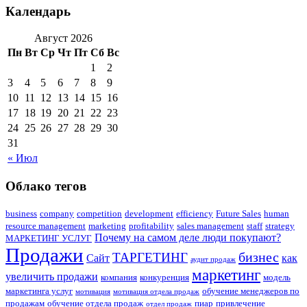
Календарь
Август 2026
Пн
Вт
Ср
Чт
Пт
Сб
Вс
1
2
3
4
5
6
7
8
9
10
11
12
13
14
15
16
17
18
19
20
21
22
23
24
25
26
27
28
29
30
31
« Июл
Облако тегов
business
company
competition
development
efficiency
Future Sales
human
resource management
marketing
profitability
sales management
staff
strategy
Почему на самом деле люди покупают?
МАРКЕТИНГ УСЛУГ
Продажи
бизнес
ТАРГЕТИНГ
Сайт
как
аудит продаж
маркетинг
увеличить продажи
компания
конкуренция
модель
маркетинга услуг
обучение менеджеров по
мотивация
мотивация отдела продаж
продажам
обучение отдела продаж
пиар
привлечение
отдел продаж