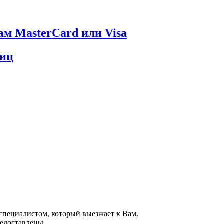
ам MasterCard или Visa
лиц
специалистом, который выезжает к Вам.
едоставлены.