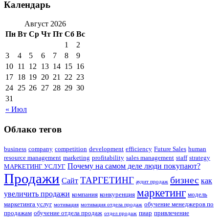
Календарь
Август 2026
Пн
Вт
Ср
Чт
Пт
Сб
Вс
1
2
3
4
5
6
7
8
9
10
11
12
13
14
15
16
17
18
19
20
21
22
23
24
25
26
27
28
29
30
31
« Июл
Облако тегов
business
company
competition
development
efficiency
Future Sales
human
resource management
marketing
profitability
sales management
staff
strategy
Почему на самом деле люди покупают?
МАРКЕТИНГ УСЛУГ
Продажи
бизнес
ТАРГЕТИНГ
Сайт
как
аудит продаж
маркетинг
увеличить продажи
компания
конкуренция
модель
маркетинга услуг
обучение менеджеров по
мотивация
мотивация отдела продаж
продажам
обучение отдела продаж
пиар
привлечение
отдел продаж