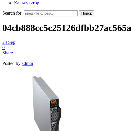
Калькулятор
Search for:
04cb888cc5c25126dfbb27ac565
24
Sep
0
Share
Posted by
admin