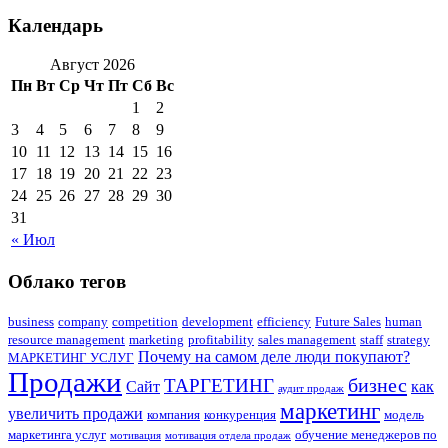
Календарь
Август 2026
Пн
Вт
Ср
Чт
Пт
Сб
Вс
1
2
3
4
5
6
7
8
9
10
11
12
13
14
15
16
17
18
19
20
21
22
23
24
25
26
27
28
29
30
31
« Июл
Облако тегов
business
company
competition
development
efficiency
Future Sales
human
resource management
marketing
profitability
sales management
staff
strategy
Почему на самом деле люди покупают?
МАРКЕТИНГ УСЛУГ
Продажи
бизнес
ТАРГЕТИНГ
Сайт
как
аудит продаж
маркетинг
увеличить продажи
компания
конкуренция
модель
маркетинга услуг
обучение менеджеров по
мотивация
мотивация отдела продаж