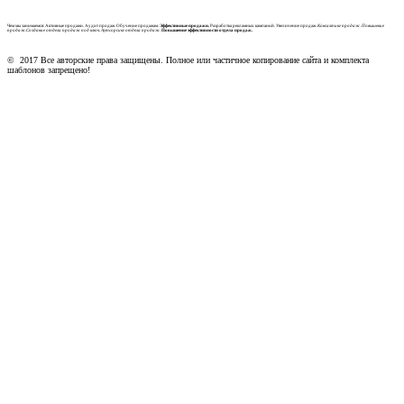
Чем мы занимаемся: Активные продажи. Аудит продаж. Обучение продажам.
Эффективные продажи.
Разработка рекламных кампаний. Увеличение продаж.
Консалтинг продаж. Повышение
продаж.Создание отдела продаж под ключ. Аутсорсинг отдела продаж.
Повышение эффективности отдела продаж.
© 2017 Все авторские права защищены. Полное или частичное копирование сайта и комплекта
шаблонов запрещено!