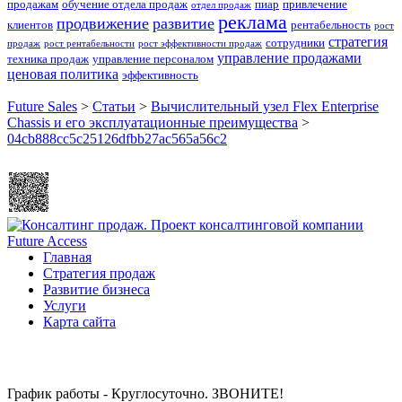
продажам
обучение отдела продаж
пиар
привлечение
отдел продаж
реклама
продвижение
развитие
клиентов
рентабельность
рост
стратегия
сотрудники
продаж
рост рентабельности
рост эффективности продаж
управление продажами
техника продаж
управление персоналом
ценовая политика
эффективность
Future Sales
>
Статьи
>
Вычислительный узел Flex Enterprise
Chassis и его эксплуатационные преимущества
>
04cb888cc5c25126dfbb27ac565a56c2
Главная
Стратегия продаж
Развитие бизнеса
Услуги
Карта сайта
График работы - Круглосуточно. ЗВОНИТЕ!