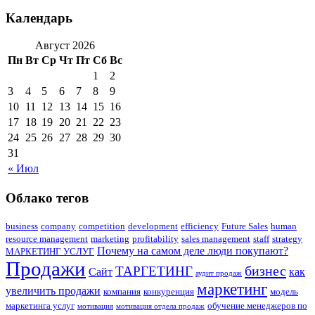
Календарь
Август 2026
Пн
Вт
Ср
Чт
Пт
Сб
Вс
1
2
3
4
5
6
7
8
9
10
11
12
13
14
15
16
17
18
19
20
21
22
23
24
25
26
27
28
29
30
31
« Июл
Облако тегов
business
company
competition
development
efficiency
Future Sales
human
resource management
marketing
profitability
sales management
staff
strategy
Почему на самом деле люди покупают?
МАРКЕТИНГ УСЛУГ
Продажи
бизнес
ТАРГЕТИНГ
Сайт
как
аудит продаж
маркетинг
увеличить продажи
компания
конкуренция
модель
маркетинга услуг
обучение менеджеров по
мотивация
мотивация отдела продаж