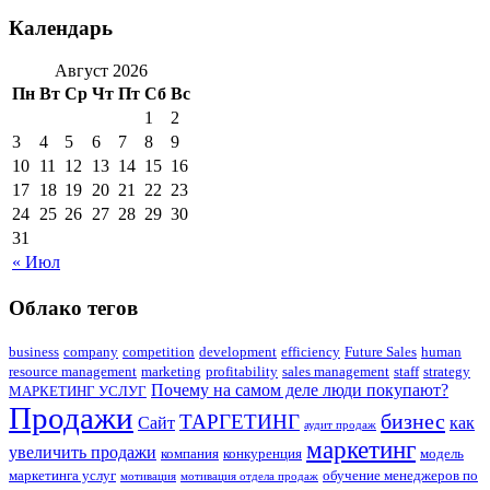
Календарь
Август 2026
Пн
Вт
Ср
Чт
Пт
Сб
Вс
1
2
3
4
5
6
7
8
9
10
11
12
13
14
15
16
17
18
19
20
21
22
23
24
25
26
27
28
29
30
31
« Июл
Облако тегов
business
company
competition
development
efficiency
Future Sales
human
resource management
marketing
profitability
sales management
staff
strategy
Почему на самом деле люди покупают?
МАРКЕТИНГ УСЛУГ
Продажи
бизнес
ТАРГЕТИНГ
Сайт
как
аудит продаж
маркетинг
увеличить продажи
компания
конкуренция
модель
маркетинга услуг
обучение менеджеров по
мотивация
мотивация отдела продаж