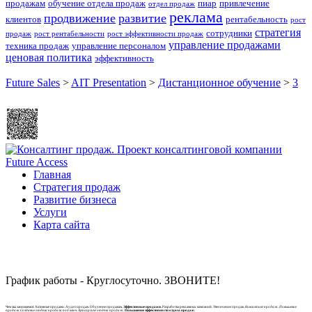
продажам
обучение отдела продаж
пиар
привлечение
отдел продаж
реклама
продвижение
развитие
клиентов
рентабельность
рост
стратегия
сотрудники
продаж
рост рентабельности
рост эффективности продаж
управление продажами
техника продаж
управление персоналом
ценовая политика
эффективность
Future Sales
>
AIT Presentation
>
Дистанционное обучение
>
3
Главная
Стратегия продаж
Развитие бизнеса
Услуги
Карта сайта
График работы - Круглосуточно. ЗВОНИТЕ!
Чем мы занимаемся: Активные продажи. Аудит продаж. Обучение продажам.
Эффективные продажи.
Разработка рекламных кампаний. Увеличение продаж.
Консалтинг продаж. Повышение
продаж.Создание отдела продаж под ключ. Аутсорсинг отдела продаж.
Повышение эффективности отдела продаж.