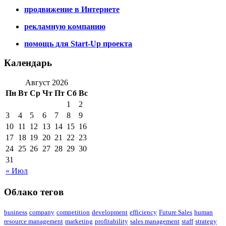
продвижение в Интернете
рекламную компанию
помощь для Start-Up проекта
Календарь
Август 2026
Пн
Вт
Ср
Чт
Пт
Сб
Вс
1
2
3
4
5
6
7
8
9
10
11
12
13
14
15
16
17
18
19
20
21
22
23
24
25
26
27
28
29
30
31
« Июл
Облако тегов
business
company
competition
development
efficiency
Future Sales
human
resource management
marketing
profitability
sales management
staff
strategy