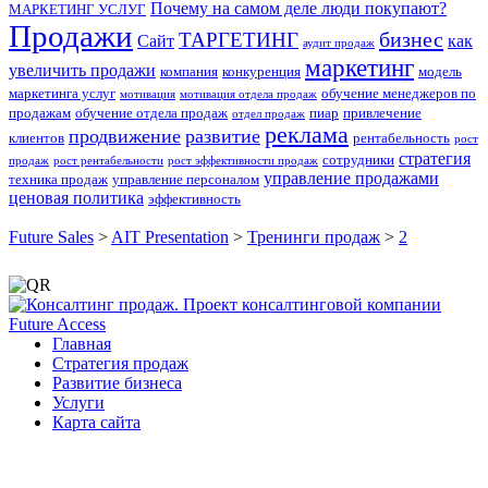
Почему на самом деле люди покупают?
МАРКЕТИНГ УСЛУГ
Продажи
бизнес
ТАРГЕТИНГ
Сайт
как
аудит продаж
маркетинг
увеличить продажи
компания
конкуренция
модель
маркетинга услуг
обучение менеджеров по
мотивация
мотивация отдела продаж
продажам
обучение отдела продаж
пиар
привлечение
отдел продаж
реклама
продвижение
развитие
клиентов
рентабельность
рост
стратегия
сотрудники
продаж
рост рентабельности
рост эффективности продаж
управление продажами
техника продаж
управление персоналом
ценовая политика
эффективность
Future Sales
>
AIT Presentation
>
Тренинги продаж
>
2
Главная
Стратегия продаж
Развитие бизнеса
Услуги
Карта сайта