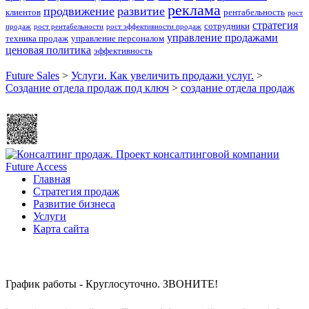
реклама
продвижение
развитие
клиентов
рентабельность
рост
стратегия
сотрудники
продаж
рост рентабельности
рост эффективности продаж
управление продажами
техника продаж
управление персоналом
ценовая политика
эффективность
Future Sales
>
Услуги. Как увеличить продажи услуг.
>
Создание отдела продаж под ключ
>
создание отдела продаж
Главная
Стратегия продаж
Развитие бизнеса
Услуги
Карта сайта
График работы - Круглосуточно. ЗВОНИТЕ!