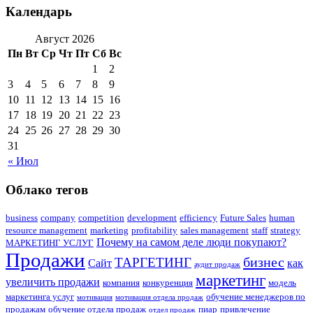
Календарь
Август 2026
Пн
Вт
Ср
Чт
Пт
Сб
Вс
1
2
3
4
5
6
7
8
9
10
11
12
13
14
15
16
17
18
19
20
21
22
23
24
25
26
27
28
29
30
31
« Июл
Облако тегов
business
company
competition
development
efficiency
Future Sales
human
resource management
marketing
profitability
sales management
staff
strategy
Почему на самом деле люди покупают?
МАРКЕТИНГ УСЛУГ
Продажи
бизнес
ТАРГЕТИНГ
Сайт
как
аудит продаж
маркетинг
увеличить продажи
компания
конкуренция
модель
маркетинга услуг
обучение менеджеров по
мотивация
мотивация отдела продаж
продажам
обучение отдела продаж
пиар
привлечение
отдел продаж