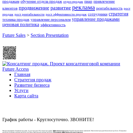
продажам
обучение отдела продаж
пиар
привлечение
отдел продаж
реклама
продвижение
развитие
клиентов
рентабельность
рост
стратегия
сотрудники
продаж
рост рентабельности
рост эффективности продаж
управление продажами
техника продаж
управление персоналом
ценовая политика
эффективность
Future Sales
>
Section Presentation
Главная
Стратегия продаж
Развитие бизнеса
Услуги
Карта сайта
График работы - Круглосуточно. ЗВОНИТЕ!
Чем мы занимаемся: Активные продажи. Аудит продаж. Обучение продажам.
Эффективные продажи.
Разработка рекламных кампаний. Увеличение продаж.
Консалтинг продаж. Повышение
продаж.Создание отдела продаж под ключ. Аутсорсинг отдела продаж.
Повышение эффективности отдела продаж.