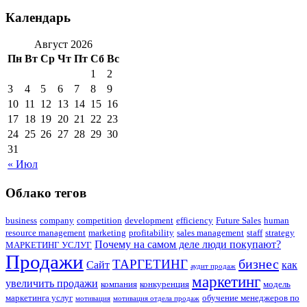
Календарь
Август 2026
Пн
Вт
Ср
Чт
Пт
Сб
Вс
1
2
3
4
5
6
7
8
9
10
11
12
13
14
15
16
17
18
19
20
21
22
23
24
25
26
27
28
29
30
31
« Июл
Облако тегов
business
company
competition
development
efficiency
Future Sales
human
resource management
marketing
profitability
sales management
staff
strategy
Почему на самом деле люди покупают?
МАРКЕТИНГ УСЛУГ
Продажи
бизнес
ТАРГЕТИНГ
Сайт
как
аудит продаж
маркетинг
увеличить продажи
компания
конкуренция
модель
маркетинга услуг
обучение менеджеров по
мотивация
мотивация отдела продаж