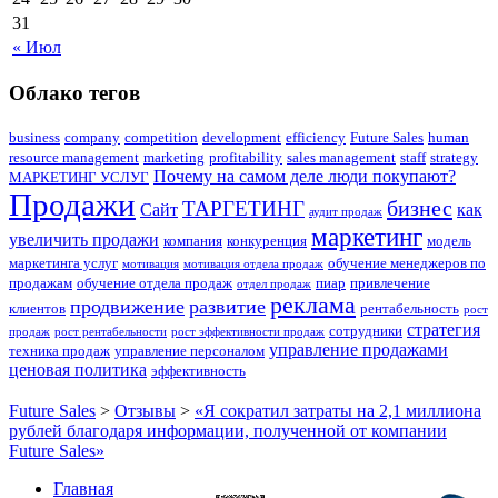
31
« Июл
Облако тегов
business
company
competition
development
efficiency
Future Sales
human
resource management
marketing
profitability
sales management
staff
strategy
Почему на самом деле люди покупают?
МАРКЕТИНГ УСЛУГ
Продажи
бизнес
ТАРГЕТИНГ
Сайт
как
аудит продаж
маркетинг
увеличить продажи
компания
конкуренция
модель
маркетинга услуг
обучение менеджеров по
мотивация
мотивация отдела продаж
продажам
обучение отдела продаж
пиар
привлечение
отдел продаж
реклама
продвижение
развитие
клиентов
рентабельность
рост
стратегия
сотрудники
продаж
рост рентабельности
рост эффективности продаж
управление продажами
техника продаж
управление персоналом
ценовая политика
эффективность
Future Sales
>
Отзывы
>
«Я сократил затраты на 2,1 миллиона
рублей благодаря информации, полученной от компании
Future Sales»
Главная