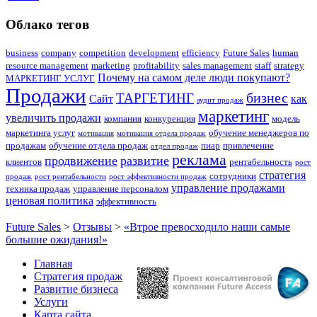
Облако тегов
business
company
competition
development
efficiency
Future Sales
human
resource management
marketing
profitability
sales management
staff
strategy
Почему на самом деле люди покупают?
МАРКЕТИНГ УСЛУГ
Продажи
бизнес
ТАРГЕТИНГ
Сайт
как
аудит продаж
маркетинг
увеличить продажи
компания
конкуренция
модель
маркетинга услуг
обучение менеджеров по
мотивация
мотивация отдела продаж
продажам
обучение отдела продаж
пиар
привлечение
отдел продаж
реклама
продвижение
развитие
клиентов
рентабельность
рост
стратегия
сотрудники
продаж
рост рентабельности
рост эффективности продаж
управление продажами
техника продаж
управление персоналом
ценовая политика
эффективность
Future Sales
>
Отзывы
>
«Втрое превосходило наши самые
большие ожидания!»
Главная
Стратегия продаж
Развитие бизнеса
Услуги
Карта сайта