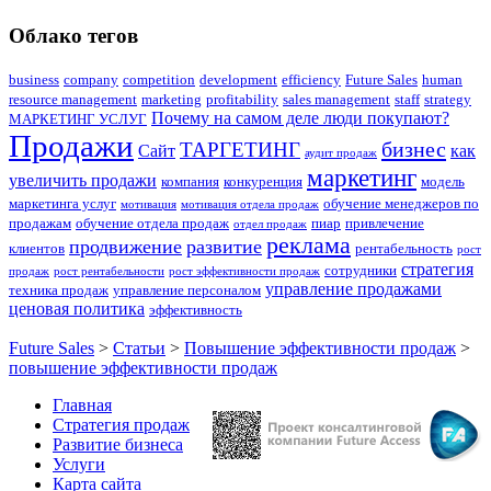
Облако тегов
business
company
competition
development
efficiency
Future Sales
human
resource management
marketing
profitability
sales management
staff
strategy
Почему на самом деле люди покупают?
МАРКЕТИНГ УСЛУГ
Продажи
бизнес
ТАРГЕТИНГ
Сайт
как
аудит продаж
маркетинг
увеличить продажи
компания
конкуренция
модель
маркетинга услуг
обучение менеджеров по
мотивация
мотивация отдела продаж
продажам
обучение отдела продаж
пиар
привлечение
отдел продаж
реклама
продвижение
развитие
клиентов
рентабельность
рост
стратегия
сотрудники
продаж
рост рентабельности
рост эффективности продаж
управление продажами
техника продаж
управление персоналом
ценовая политика
эффективность
Future Sales
>
Статьи
>
Повышение эффективности продаж
>
повышение эффективности продаж
Главная
Стратегия продаж
Развитие бизнеса
Услуги
Карта сайта