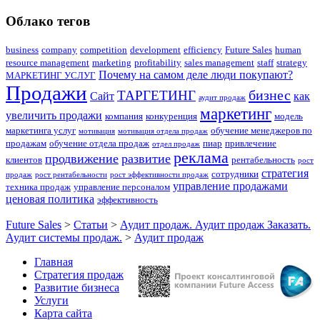
Облако тегов
business
company
competition
development
efficiency
Future Sales
human
resource management
marketing
profitability
sales management
staff
strategy
Почему на самом деле люди покупают?
МАРКЕТИНГ УСЛУГ
Продажи
бизнес
ТАРГЕТИНГ
Сайт
как
аудит продаж
маркетинг
увеличить продажи
компания
конкуренция
модель
маркетинга услуг
обучение менеджеров по
мотивация
мотивация отдела продаж
продажам
обучение отдела продаж
пиар
привлечение
отдел продаж
реклама
продвижение
развитие
клиентов
рентабельность
рост
стратегия
сотрудники
продаж
рост рентабельности
рост эффективности продаж
управление продажами
техника продаж
управление персоналом
ценовая политика
эффективность
Future Sales
>
Статьи
>
Аудит продаж. Аудит продаж Заказать.
Аудит системы продаж.
>
Аудит продаж
Главная
Стратегия продаж
Развитие бизнеса
Услуги
Карта сайта