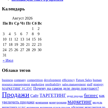
Календарь
Август 2026
Пн
Вт
Ср
Чт
Пт
Сб
Вс
1
2
3
4
5
6
7
8
9
10
11
12
13
14
15
16
17
18
19
20
21
22
23
24
25
26
27
28
29
30
31
« Июл
Облако тегов
business
company
competition
development
efficiency
Future Sales
human
resource management
marketing
profitability
sales management
staff
strategy
Почему на самом деле люди покупают?
МАРКЕТИНГ УСЛУГ
Продажи
бизнес
ТАРГЕТИНГ
Сайт
как
аудит продаж
маркетинг
увеличить продажи
компания
конкуренция
модель
маркетинга услуг
обучение менеджеров по
мотивация
мотивация отдела продаж