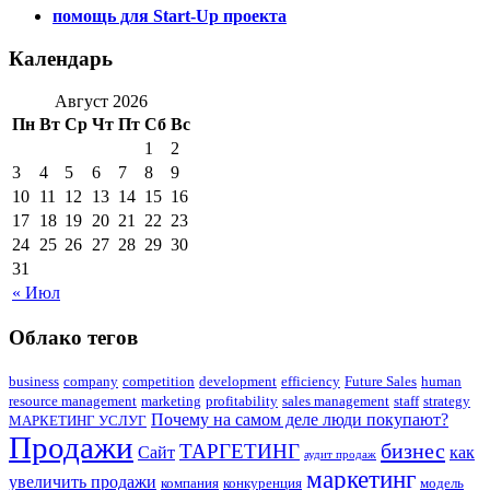
помощь для Start-Up проекта
Календарь
Август 2026
Пн
Вт
Ср
Чт
Пт
Сб
Вс
1
2
3
4
5
6
7
8
9
10
11
12
13
14
15
16
17
18
19
20
21
22
23
24
25
26
27
28
29
30
31
« Июл
Облако тегов
business
company
competition
development
efficiency
Future Sales
human
resource management
marketing
profitability
sales management
staff
strategy
Почему на самом деле люди покупают?
МАРКЕТИНГ УСЛУГ
Продажи
бизнес
ТАРГЕТИНГ
Сайт
как
аудит продаж
маркетинг
увеличить продажи
компания
конкуренция
модель