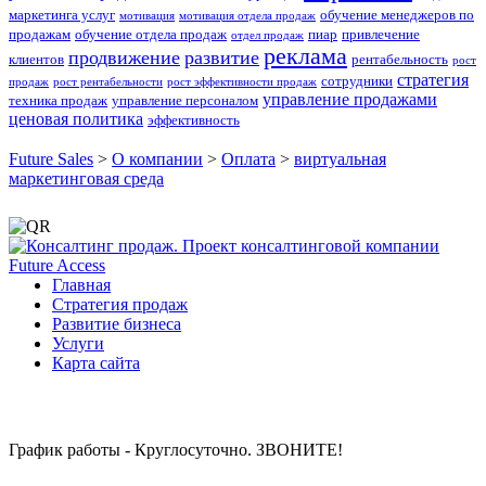
маркетинга услуг
обучение менеджеров по
мотивация
мотивация отдела продаж
продажам
обучение отдела продаж
пиар
привлечение
отдел продаж
реклама
продвижение
развитие
клиентов
рентабельность
рост
стратегия
сотрудники
продаж
рост рентабельности
рост эффективности продаж
управление продажами
техника продаж
управление персоналом
ценовая политика
эффективность
Future Sales
>
О компании
>
Оплата
>
виртуальная
маркетинговая среда
Главная
Стратегия продаж
Развитие бизнеса
Услуги
Карта сайта
График работы - Круглосуточно. ЗВОНИТЕ!