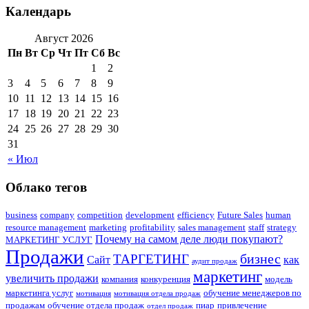
Календарь
Август 2026
Пн
Вт
Ср
Чт
Пт
Сб
Вс
1
2
3
4
5
6
7
8
9
10
11
12
13
14
15
16
17
18
19
20
21
22
23
24
25
26
27
28
29
30
31
« Июл
Облако тегов
business
company
competition
development
efficiency
Future Sales
human
resource management
marketing
profitability
sales management
staff
strategy
Почему на самом деле люди покупают?
МАРКЕТИНГ УСЛУГ
Продажи
бизнес
ТАРГЕТИНГ
Сайт
как
аудит продаж
маркетинг
увеличить продажи
компания
конкуренция
модель
маркетинга услуг
обучение менеджеров по
мотивация
мотивация отдела продаж
продажам
обучение отдела продаж
пиар
привлечение
отдел продаж